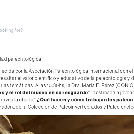
S
e
F por el Día Internacional 
a
 Museo Egidio Feruglio participa de este día especial brindan
r
c
vidad paleontológica.
h
blecida por la Asociación Paleontológica Internacional con el 
saltar el valor científico y educativo de la paleontología y 
rlas temáticas. A las 10.30hs, la Dra. María E. Pérez (CONI
es y el rol del museo en su resguardo”
, destinada a jóvene
través la charla
“¿Qué hacen y cómo trabajan los paleon
radora de la Colección de Paleoinvertebrados y Paleoicnolo