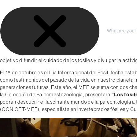
S
LA FUNDACIÓN
COLECCIÓN
PRENSA
a
l
t
a
C
octubre 2019
r
e
Charlas especiales en el ME
r
a
Mañana, 16 de octubre, es el Día Internacional del Fósil. El
r
l
a
objetivo difundir el cuidado de los fósiles y divulgar la acti
c
r
o
El 16 de octubre es el Día Internacional del Fósil, fecha esta
n
como testimonios del pasado de la vida en nuestro planeta, re
t
generaciones futuras. Este año, el MEF se suma con dos cha
e
la Colección de Paleomastozoología, presentará
“Los fósil
n
podrán descubrir el fascinante mundo de la paleontología a 
i
(CONICET-MEF), especialista en invertebrados fósiles y Cu
d
o