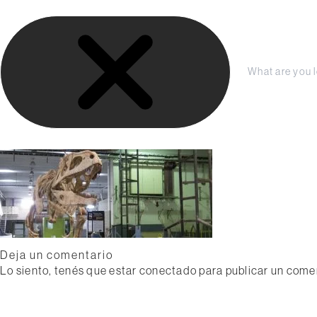
S
LA FUNDACIÓN
COLECCIÓN
PRENSA
a
l
t
a
C
r
e
r
a
r
l
a
c
r
o
n
t
e
n
i
Deja un comentario
d
Lo siento, tenés que estar
conectado
para publicar un come
o