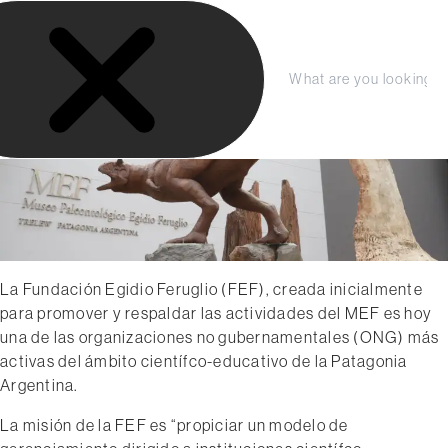
S
LA FUNDACIÓN
a
COLECCIÓN
l
t
Compra tu entrada aquí
PRENSA
C
S
a
e
e
r
r
a
Planeá tu Visita
r
r
a
a
c
l
r
h
c
o
n
t
La Fundación Egidio Feruglio (FEF), creada inicialmente
e
para promover y respaldar las actividades del MEF es hoy
n
una de las organizaciones no gubernamentales (ONG) más
i
activas del ámbito científco-educativo de la Patagonia
d
Argentina.
o
La misión de la FEF es “propiciar un modelo de