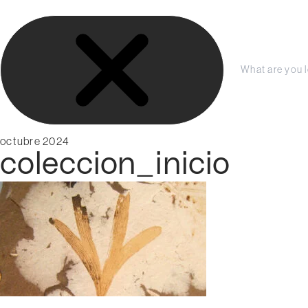
S
LA FUNDACIÓN
COLECCIÓN
PRENSA
a
l
t
a
C
r
e
r
a
r
l
a
c
octubre 2024
r
coleccion_inicio
o
n
t
e
n
i
d
o