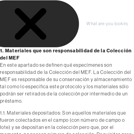
S
LA FUNDACIÓN
a
COLECCIÓN
l
Protocolo de colección
t
Compra tu entrada aquí
PRENSA
C
S
a
e
e
Consejo de Curadores, abril 2018
r
r
a
Planeá tu Visita
r
r
a
1. Materiales que son responsabilidad de la Colección
a
c
l
del MEF
r
h
c
En este apartado se definen qué especímenes son
o
responsabilidad de la Colección del MEF. La Colección del
n
MEF es responsable de su conservación y almacenamiento
t
tal como lo especifica este protocolo y los materiales sólo
e
podrán ser retirados de la colección por intermedio de un
n
préstamo.
i
d
1.1. Materiales depositados: Son aquellos materiales que
o
fueron colectados en el campo (con número de campo o
lote) y se depositan en la colección pero que, por el