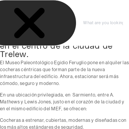
S
LA FUNDACIÓN
a
COLECCIÓN
l
enero 2026
t
Compra tu entrada aquí
PRENSA
C
S
EL MEF alquila cocheras
a
e
e
cubiertas en sus instalaciones
r
r
a
Planeá tu Visita
r
r
a
en el centro de la ciudad de
a
c
l
Trelew.
r
h
c
El Museo Paleontológico Egidio Feruglio pone en alquiler las
o
cocheras céntricas que forman parte de la nueva
n
infraestructura del edificio. Ahora, estacionar será más
t
cómodo, seguro y moderno.
e
n
En una ubicación privilegiada, en Sarmiento, entre A.
i
Mathews y Lewis Jones, justo en el corazón de la ciudad y
d
en el mismo edificio del MEF, se ofrecen:
o
Cocheras a estrenar, cubiertas, modernas y diseñadas con
los más altos estándares de seguridad.