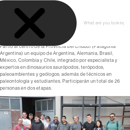
S
LA FUNDACIÓN
a
COLECCIÓN
l
octubre 2023
t
Compra tu entrada aquí
PRENSA
C
S
Equipo internacional va por dos
a
e
e
dinosaurios jurásicos
r
r
a
Planeá tu Visita
r
r
a
Partió al centro de la Provincia del Chubut (Patagonia
a
c
l
Argentina) un equipo de Argentina, Alemania, Brasil,
r
h
c
México, Colombia y Chile, integrado por especialista y
o
expertos en dinosaurios saurópodos, terópodos,
n
paleoambientes y geólogos; además de técnicos en
t
paleontología y estudiantes. Participarán un total de 26
e
personas en dos etapas.
n
i
d
o