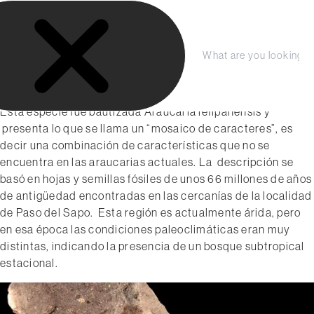
S
LA FUNDACIÓN
a
COLECCIÓN
l
julio 2018
t
Compra tu entrada aquí
PRENSA
C
S
¡Nueva araucaria fósil hallada
a
e
e
en Chubut!
r
r
a
Planeá tu Visita
r
r
a
Esta especie fue bautizada Araucaria lefipanensis y
a
c
l
presenta lo que se llama un “mosaico de caracteres”, es
r
h
c
decir una combinación de características que no se
o
encuentra en las araucarias actuales. La descripción se
n
basó en hojas y semillas fósiles de unos 66 millones de años
t
de antigüedad encontradas en las cercanías de la localidad
e
de Paso del Sapo. Esta región es actualmente árida, pero
n
en esa época las condiciones paleoclimáticas eran muy
i
distintas, indicando la presencia de un bosque subtropical
d
estacional.
o