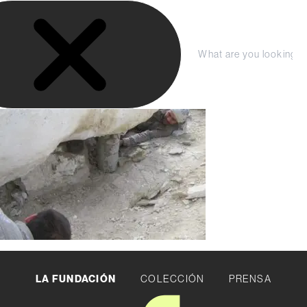
S
LA FUNDACIÓN
a
COLECCIÓN
l
julio 2020
t
Compra tu entrada aquí
PRENSA
C
S
asfaltovenator_0581
a
e
e
r
r
a
Planeá tu Visita
r
r
a
a
c
l
r
h
c
o
n
t
e
n
i
d
o
LA FUNDACIÓN
COLECCIÓN
PRENSA